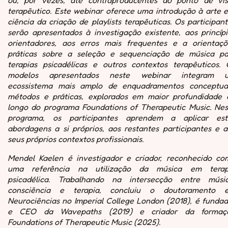
ou, por vezes, até contraproducentes do ponto de vis
terapêutico. Este webinar oferece uma introdução à arte e
ciência da criação de playlists terapêuticas. Os participan
serão apresentados à investigação existente, aos princípi
orientadores, aos erros mais frequentes e a orientaçõ
práticas sobre a seleção e sequenciação de música pa
terapias psicadélicas e outros contextos terapêuticos. 
modelos apresentados neste webinar integram 
ecossistema mais amplo de enquadramentos conceptuai
métodos e práticas, explorados em maior profundidade 
longo do programa Foundations of Therapeutic Music. Nes
programa, os participantes aprendem a aplicar est
abordagens a si próprios, aos restantes participantes e a
seus próprios contextos profissionais.
Mendel Kaelen é investigador e criador, reconhecido co
uma referência na utilização da música em terap
psicadélica. Trabalhando na intersecção entre músic
consciência e terapia, concluiu o doutoramento 
Neurociências no Imperial College London (2018), é fundad
e CEO da Wavepaths (2019) e criador da formaç
Foundations of Therapeutic Music (2025).