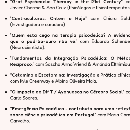
" Grof-Psychedelic Therapy in the 21st Century"
c
Javier Charma & Ana Cruz (Psicólogos e Psicoterapeutas
"
Contraculturas: Ontem e Hoje
" com Chiara Baldi
(Investigadora e curadora)
"
Quem está cego na terapia psicodélica? A evidênc
que o padrão-ouro não vê
." com Eduardo Schenbe
(Neurocientista).
"
Fundamentos da Integração Psicadélica: O Méto
Recíproco
." com Sascha Anna Vriend & Amánda Efthimiou
"C etamina e Escetamina: Investigação e Prática clínica
com Kyle Greenway e Albino Oliveira Maia.
"O impacto do DMT / Ayahuasca no Cérebro Social"
c
Carla Soares.
"Emergência Psicadélica - contributo para uma reflex
sobre ciência psicadélica em Portugal
" com Maria Car
Carvalho.