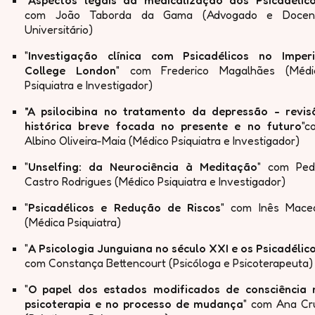
"
Aspectos legais da medicalização dos Psicadélic
com João Taborda da Gama (Advogado e Docen
Universitário)
"
Investigação clínica com Psicadélicos no Imperi
College London
" com Frederico Magalhães (Médi
Psiquiatra e Investigador)
"A psilocibina no tratamento da depressão - revis
histórica breve focada no presente e no futuro
"c
Albino Oliveira-Maia (Médico Psiquiatra e Investigador)
"
Unselfing: da Neurociência à Meditação
" com Ped
Castro Rodrigues (Médico Psiquiatra e Investigador)
"
Psicadélicos e Redução de Riscos
" com Inês Mace
(Médica Psiquiatra)
"
A Psicologia Junguiana no século XXI e os Psicadélic
com Constança Bettencourt (Psicóloga e Psicoterapeuta)
"
O papel dos estados modificados de consciência 
psicoterapia e no processo de mudança
" com Ana Cr