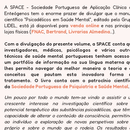
A SPACE - Sociedade Portuguesa de Aplicação Clínica 
Enteógenos tem o enorme prazer de divulgar que o manu
científico "Psicadélicos em Saúde Mental", editado pelo Gr
LIDEL, está já disponível para
venda online
e nas principa
lojas físicas (
FNAC
,
Bertrand
,
Livrarias Almedina
...).
Com a divulgação do presente volume, a SPACE conta q
investigadores, médicos, psicólogos e vários outr
técnicos de saúde mental portugueses tenham acesso
um portfólio de informação na sua língua materna q
lhes permita navegar da melhor maneira a teoria e 
conceitos que pautam esta inovadora forma 
tratamento. O livro conta com o patrocínio científi
da
Sociedade Portuguesa de Psiquiatria e Saúde Mental
.
Um pouco por todo o mundo tem-se vindo a assistir a 
crescente interesse na investigação científica sobre
potencial terapêutico das substâncias psicadélicas, que tê
capacidade de alterar o conteúdo da consciência, permitin
ao indivíduo a exploração de novas perspetivas sobre 
próprio e sobre o mundo que o rodeia. Os resultados 