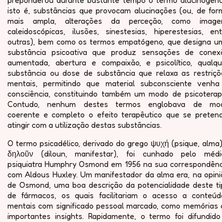
preponderou durante bastante tempo o termo alucinógeno
isto é, substâncias que provocam alucinações (ou, de for
mais ampla, alterações da perceção, como image
caleidoscópicas, ilusões, sinestesias, hiperestesias, ent
outras), bem como os termos empatógeno, que designa u
substância psicoativa que produz sensações de conex
aumentada, abertura e compaixão, e psicolítico, qualqu
substância ou dose de substância que relaxa as restriçõ
mentais, permitindo que material subconsciente venha
consciência, constituindo também um modo de psicoterapi
Contudo, nenhum destes termos englobava de mo
coerente e completo o efeito terapêutico que se pretend
atingir com a utilização destas substâncias.
O termo psicadélico, derivado do grego ψυχή (psique, alma
δηλοῦν (diloun, manifestar), foi cunhado pelo médi
psiquiatra Humphry Osmond em 1956 na sua correspondênc
com Aldous Huxley. Um manifestador da alma era, na opini
de Osmond, uma boa descrição da potencialidade deste ti
de fármacos, os quais facilitariam o acesso a conteúd
mentais com significado pessoal marcado, como memórias 
importantes insights. Rapidamente, o termo foi difundido