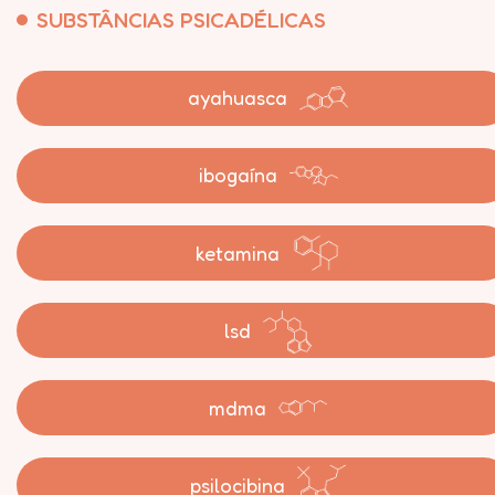
SUBSTÂNCIAS PSICADÉLICAS
ayahuasca
ibogaína
ketamina
lsd
mdma
psilocibina