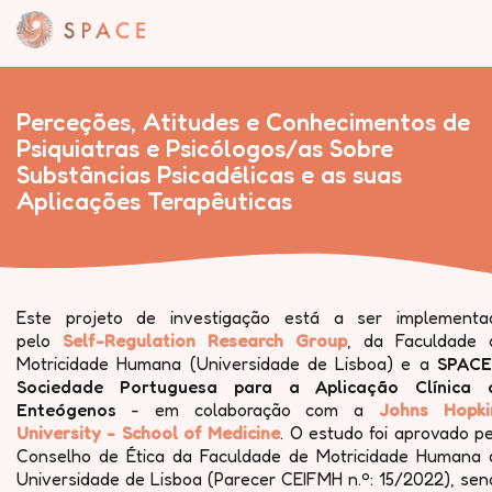
Perceções, Atitudes e Conhecimentos de
Psiquiatras e Psicólogos/as Sobre
Substâncias Psicadélicas e as suas
Aplicações Terapêuticas
Este projeto de investigação está a ser implementa
pelo
Self-Regulation Research Group
, da Faculdade 
Motricidade Humana (Universidade de Lisboa) e a
SPACE
Sociedade Portuguesa para a Aplicação Clínica 
Enteógenos
- em colaboração com a
Johns Hopki
University - School of Medicine
. O estudo foi aprovado p
Conselho de Ética da Faculdade de Motricidade Humana 
Universidade de Lisboa (Parecer CEIFMH n.º: 15/2022), sen