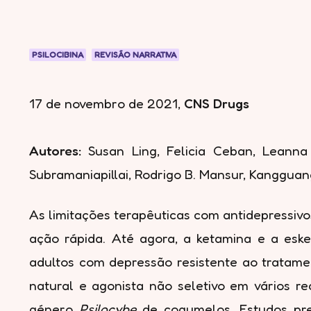
PSILOCIBINA
REVISÃO NARRATIVA
17 de novembro de 2021
,
CNS Drugs
Autores:
Susan Ling, Felicia Ceban, Leanna 
Subramaniapillai, Rodrigo B. Mansur, Kangguang
As limitações terapêuticas com antidepressiv
ação rápida. Até agora, a ketamina e a esk
adultos com depressão resistente ao tratame
natural e agonista não seletivo em vários r
género
Psilocybe
de cogumelos. Estudos prel