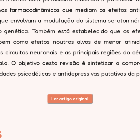
os farmacodinâmicos que mediam os efeitos antide
que envolvam a modulação do sistema serotoninérg
 genética. Também está estabelecido que os efei
 bem como efeitos noutros alvos de menor afinid
os circuitos neuronais e as principais regiões do 
la. O objetivo desta revisão é sintetizar a comp
des psicadélicas e antidepressivas putativas da ps
Ler artigo original
S