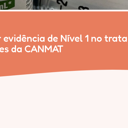
r evidência de Nível 1 no tra
ines da CANMAT