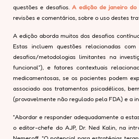
questões e desafios.
A edição de janeiro do
revisões e comentários, sobre o uso destes tr
A edição aborda muitos dos desafios contínu
Estas incluem questões relacionadas com a
desafios/metodologias limitantes na invest
funcional"), e fatores contextuais relacio
medicamentosas, se os pacientes podem exper
associado aos tratamentos psicadélicos, be
(provavelmente não regulado pela FDA) e a i
“Abordar e responder adequadamente a estas qu
o editor-chefe do AJP, Dr. Ned Kalin, na in
Nemeroff. “O potencial para estratégias tera