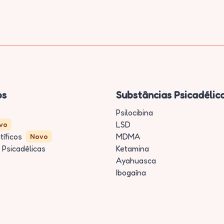
os
Substâncias Psicadélic
Psilocibina
LSD
vo
tíficos
MDMA
Novo
 Psicadélicas
Ketamina
Ayahuasca
Ibogaína