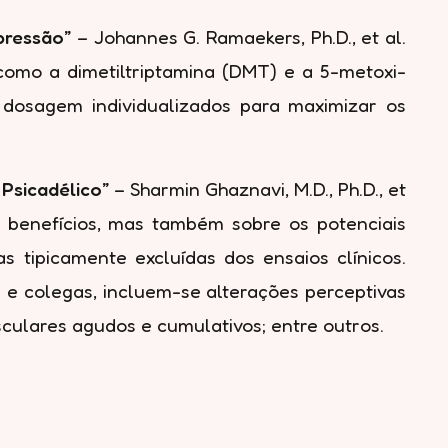
pressão”
– Johannes G. Ramaekers, Ph.D., et al.
como a dimetiltriptamina (DMT) e a 5-metoxi-
dosagem individualizados para maximizar os
Psicadélico”
– Sharmin Ghaznavi, M.D., Ph.D., et
s benefícios, mas também sobre os potenciais
s tipicamente excluídas dos ensaios clínicos.
 e colegas, incluem-se alterações perceptivas
sculares agudos e cumulativos; entre outros.