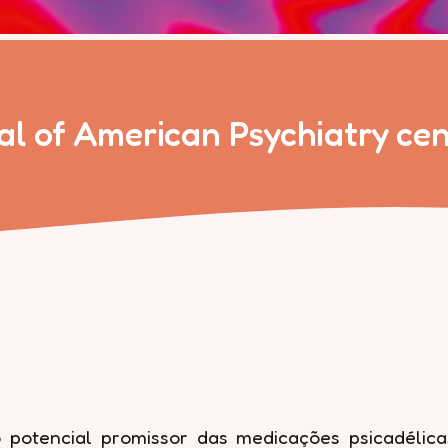
l of American Psychiatry cen
 potencial promissor das medicações psicadélica