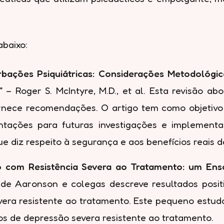
abaixo:
bações Psiquiátricas: Considerações Metodológic
”
– Roger S. McIntyre, M.D., et al. Esta revisão a
ornece recomendações. O artigo tem como objetivo f
entações para futuras investigações e implement
ue diz respeito à segurança e aos benefícios reais 
ão com Resistência Severa ao Tratamento: um E
nal de Aaronson e colegas descreve resultados pos
vera resistente ao tratamento. Este pequeno estu
asos de depressão severa resistente ao tratamento.