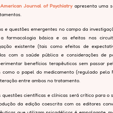
 American Journal of Psychiatry
apresenta uma sér
atamentos.
os e questões emergentes no campo da investigação
 farmacologia básica e os efeitos nos circuitos
igação existente (tais como efeitos de expecta
nados com a saúde pública e considerações de po
imentar benefícios terapêuticos sem passar pelo
m como o papel do medicamento (regulado pela F
nteração entre ambos no tratamento.
estões científicas e clínicas será crítico para o s
trodução da edição coescrita com os editores conv
pêuticas que utilizam psicadélicos é empolgante, 