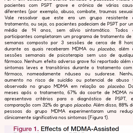
pacientes com PSPT grave e crónica de várias caus
diferentes (por exemplo, abuso, combate, traumas sexuais
Vale ressalvar que este era um grupo resistente 
tratamento, ou seja, os pacientes padeciam de PSPT por u
média de 14 anos, sem alívio sintomático. Todos 
participantes completaram um programa de tratamento de 
semanas composto por 3 sessões de cerca de 8 hora
durante as quais receberam MDMA ou
placebo
, além 
sessões semanais de psicoterapia sem uso de qualqu
fármaco. Nenhum efeito adverso grave foi reportado além 
sintomas leves e transitórios durante o tratamento com
fármaco, nomeadamente náusea ou sudorese. Nenh
aumento no risco de suicídio ou potencial de abuso f
observado no grupo MDMA em relação ao
placebo
. D
meses após o tratamento, 67% da coorte de MDMA n
apresentava critérios para o diagnóstico de PSPT, 
comparação com 32% do grupo
placebo
. Além disso, 88% 
pessoas do grupo MDMA experimentaram uma reduç
clinicamente significativa nos sintomas (Figura 1).