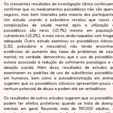
Os crescentes resultados da investigação clínica continua
confirmar que os medicamentos psicadélicos não são apen
seguros, mas bem tolerados pela maioria dos participante
Um estudo usando a psilocibina revelou que casos 
complicações de saúde mental após a utilização 
psicadélicos são raros (<0,1%) mesmo em populaçõ
vulneráveis ​​(<0,2%), e mais raros ainda naqueles com tria
adequada. Outro estudo examinou os psicadélicos clássic
(LSD, psilocibina e mescalina) não tendo encontra
evidências do aumento das taxas de problemas de saú
mental; na verdade, demonstrou que o uso de psicadélic
estava associado à redução do sofrimento psicológico e 
ideação suicida. Além disso, resultados de estudos q
examinaram os padrões de uso de substâncias psicadélic
em humanos, bem como a autoadministração em animai
sugerem que os psicadélicos clássicos apresentam pouco 
nenhum potencial de abuso e podem até ser antiaditivos.
Os resultados de outros estudos sugerem que os psicadélic
podem ter efeitos protetores quando se trata de doenç
mentais em geral. Reunindo mais de 190.000 adultos, 