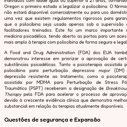
indivíduos com idade igual ou superior a 21 anos, tornand
Oregon o primeiro estado a legalizar a psilocibina. O fárm
não estará disponível comercialmente ou para uso domésti
uma vez que existem regulamentos rigorosos para garant
que a psilocibina seja usada apenas sob a supervisão 
facilitadores treinados. Este foi um marco importante 
medicina psicadélica, tendo aberto as portas para um aces
mais amplo à terapia com psilocibina de forma segura e legal
A Food and Drug Administration (FDA) dos EUA tamb
demonstrou interesse em priorizar a aprovação de cert
substâncias psicadélicas. Tanto a psicoterapia assistida 
psilocibina para perturbação depressiva
major
(DM)
depressão resistente ao tratamento, como a psicoterap
assistida por MDMA para Perturbação de Stress Pó
Traumático (PSPT) receberam a designação de
Breaktrou
Therapy
pela FDA para acelerar o processo de aprovaç
devido à crescente evidência clínica que demonstra melhor
substancial em relação às terapias atualmente disponíveis.
Questões de segurança e Expansão