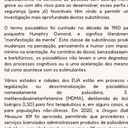
grave ou com alto risco para as desenvolver, esses perfis
segurança (para já) favoráveis têm vindo a permitir u
investigação mais aprofundada destas substâncias.
O termo psicadélico foi cunhado na década de 1950 pe
psiquiatra Humphry Osmond, e significa literalmen
“manifestação da mente”. Esta classe de substâncias prod
mudanças na percepção, pensamento e humor com impac
mínimo na orientação. Ao contrário do álcool, benzodiazepi
e barbitúricos, os psicadélicos não levam a uma degradaç
dos processos cognitivos ou a uma aceleração dos mesmo
tal como acontece com os estimulantes.
Vários estados e cidades dos EUA estão em processo 
legalização ou descriminalização de psicadélico
nomeadamente da psilocibina, 3,
metilenodioximetanfetamina (MDMA), dietilamida do áci
lisérgico (LSD) para fins terapêuticos e, em alguns casos, 
para populações não-clínicas. Em 2020, a
Oregon Ball
Measure 109
foi aprovada, permitindo que provedores 
serviços licenciados administrassem produtos de psilocibin