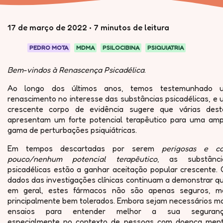
17 de março de 2022
•
7 minutos de leitura
PEDRO MOTA
MDMA
PSILOCIBINA
PSIQUIATRIA
Bem-vindos à Renascença Psicadélica
.
Ao longo dos últimos anos, temos testemunhado 
renascimento no interesse das substâncias psicadélicas, e
crescente corpo de evidência sugere que várias dest
apresentam um forte potencial terapêutico para uma amp
gama de perturbações psiquiátricas.
Em tempos descartadas por serem
perigosas e c
pouco/nenhum potencial terapêutico
, as substânci
psicadélicas estão a ganhar aceitação popular crescente. 
dados das investigações clínicas continuam a demonstrar q
em geral, estes fármacos não são apenas seguros, m
principalmente bem tolerados. Embora sejam necessários ma
ensaios para entender melhor a sua seguranç
especialmente no contexto de pessoas com doença ment