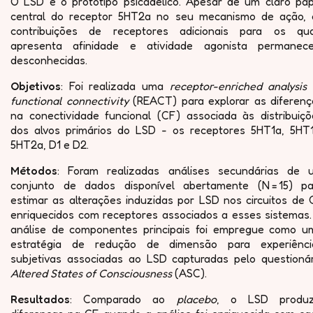
O LSD é o protótipo psicadélico. Apesar de um claro pap
central do receptor 5HT2a no seu mecanismo de ação, 
contribuições de receptores adicionais para os qua
apresenta afinidade e atividade agonista permanec
desconhecidas.
Objetivos
: Foi realizada uma
receptor-enriched analysis 
functional connectivity
(REACT) para explorar as diferenç
na conectividade funcional (CF) associada às distribuiçõ
dos alvos primários do LSD - os receptores 5HT1a, 5HT1
5HT2a, D1 e D2.
Métodos
: Foram realizadas análises secundárias de 
conjunto de dados disponível abertamente (N = 15) pa
estimar as alterações induzidas por LSD nos circuitos de 
enriquecidos com receptores associados a esses sistemas.
análise de componentes principais foi empregue como u
estratégia de redução de dimensão para experiênci
subjetivas associadas ao LSD capturadas pelo questionár
Altered States of Consciousness
(ASC).
Resultados
: Comparado ao
placebo
, o LSD produz