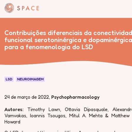
Contribuições diferenciais da conectivida
funcional serotoninérgica e dopaminérgic
para a fenomenologia do LSD
LSD
NEUROIMAGEM
24 de março de 2022
,
Psychopharmacology
Autores:
Timothy Lawn, Ottavia Dipasquale, Alexandr
Vamvakas, Ioannis Tsougos, Mitul A. Mehta & Matthew 
Howard