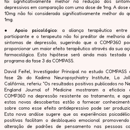
foi significativamente melhor na redução dos sintom
depressivos em comparação com uma dose de 1mg. A dose 
10mg não foi considerada significativamente melhor do q
1mg.
●
Apoio psicológico
: a aliança terapêutica entre
participante e o terapeuta não foi preditor de melhoria d
sintomas de depressão, sugerindo que a COMP360 po
proporcionar um maior efeito terapêutico através da sua a
farmacológica. Esta hipótese será ainda mais testada 
programa da fase 3 da COMPASS.
David Feifel, Investigador Principal no estudo COMPASS 
fase 2b do Kadima Neuropsychiatry Institute, La Joll
Califórnia, referiu: "Os resultados positivos publicados no 
England Journal of Medicine mostraram a eficácia 
COMP360 na depressão resistente ao tratamento, e ago
estas novas descobertas estão a fornecer conheciment
sobre como esse efeito antidepressivo pode ser produzid
Esta nova análise sugere que as experiências psicadélic
positivas facilitam o desbloqueio emocional promovendo
alteração de padrões de pensamento nas pessoas c