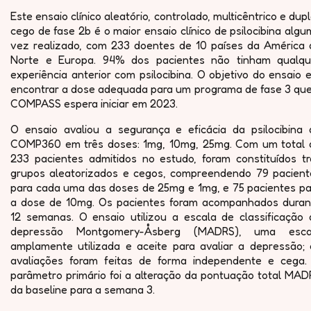
Este ensaio clínico aleatório, controlado, multicêntrico e dup
cego de fase 2b é o maior ensaio clínico de psilocibina alg
vez realizado, com 233 doentes de 10 países da América 
Norte e Europa. 94% dos pacientes não tinham qualqu
experiência anterior com psilocibina. O objetivo do ensaio 
encontrar a dose adequada para um programa de fase 3 que
COMPASS espera iniciar em 2023.
O ensaio avaliou a segurança e eficácia da psilocibina 
COMP360 em três doses: 1mg, 10mg, 25mg. Com um total 
233 pacientes admitidos no estudo, foram constituídos tr
grupos aleatorizados e cegos, compreendendo 79 pacient
para cada uma das doses de 25mg e 1mg, e 75 pacientes pa
a dose de 10mg. Os pacientes foram acompanhados duran
12 semanas. O ensaio utilizou a escala de classificação 
depressão Montgomery-Åsberg (MADRS), uma esca
amplamente utilizada e aceite para avaliar a depressão; 
avaliações foram feitas de forma independente e cega.
parâmetro primário foi a alteração da pontuação total MAD
da baseline para a semana 3.