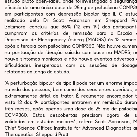
estudo piloto open-label, onde foi investigada a seguranç
eficácia de uma única dose de 25mg de psilocibina COMP3
em participantes com depressão bipolar tipo II. O estud
realizado pelo Dr Scott Aaronson em Sheppard Pra
Baltimore, concluiu que 86% (12 em 14) dos participant
cumpriram os critérios de remissão para a Escala 
Depressão de Montgomery-Åsberg (MADRS) às 12 seman
após a terapia com psilocibina COMP360. Não houve aumen
na pontuação de ideação suicida com base na MADRS; n
houve sintomas maníacos e não houve eventos adversos 
dificuldades inesperadas com as sessões de dosag
relatadas ao longo do estudo.
"A perturbação bipolar de tipo II pode ter um enorme impa
na vida das pessoas, bem como dos seus entes queridos, e
extremamente difícil de tratar. É realmente encorajador t
visto 12 dos 14 participantes entrarem em remissão duran
três meses, após apenas uma dose de 25 mg de psilocibi
COMP360. Estas descobertas precisam agora de s
validadas em estudos maiores", refere Scott Aaronson, M
Chief Science Officer, Institute for Advanced Diagnostics 
Therapeutics, Sheppard Pratt.