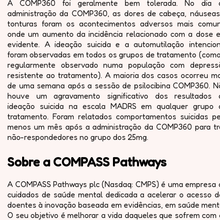
A COMP360 foi geralmente bem tolerada. No dia 
administração da COMP360, as dores de cabeça, náuseas
tonturas foram os acontecimentos adversos mais comun
onde um aumento da incidência relacionado com a dose e
evidente. A ideação suicida e a automutilação intencion
foram observadas em todos os grupos de tratamento (como
regularmente observado numa população com depress
resistente ao tratamento). A maioria dos casos ocorreu ma
de uma semana após a sessão de psilocibina COMP360. N
houve um agravamento significativo dos resultados 
ideação suicida na escala MADRS em qualquer grupo 
tratamento. Foram relatados comportamentos suicidas pe
menos um mês após a administração da COMP360 para tr
não-respondedores no grupo dos 25mg.
Sobre a COMPASS Pathways
A COMPASS Pathways plc (Nasdaq: CMPS) é uma empresa 
cuidados de saúde mental dedicada a acelerar o acesso d
doentes à inovação baseada em evidências, em saúde menta
O seu objetivo é melhorar a vida daqueles que sofrem com 