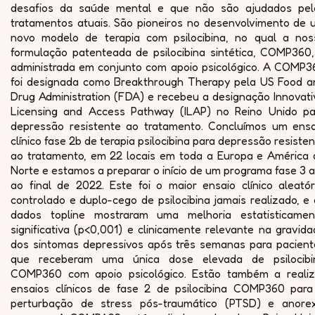
desafios da saúde mental e que não são ajudados pel
tratamentos atuais. São pioneiros no desenvolvimento de 
novo modelo de terapia com psilocibina, no qual a nos
formulação patenteada de psilocibina sintética, COMP360,
administrada em conjunto com apoio psicológico. A COMP3
foi designada como Breakthrough Therapy pela US Food a
Drug Administration (FDA) e recebeu a designação Innovati
Licensing and Access Pathway (ILAP) no Reino Unido pa
depressão resistente ao tratamento. Concluímos um ensa
clínico fase 2b de terapia psilocibina para depressão resiste
ao tratamento, em 22 locais em toda a Europa e América 
Norte e estamos a preparar o início de um programa fase 3 
ao final de 2022. Este foi o maior ensaio clínico aleatór
controlado e duplo-cego de psilocibina jamais realizado, e
dados topline mostraram uma melhoria estatisticamen
significativa (p<0,001) e clinicamente relevante na gravid
dos sintomas depressivos após três semanas para pacient
que receberam uma única dose elevada de psilocibi
COMP360 com apoio psicológico. Estão também a realiz
ensaios clínicos de fase 2 de psilocibina COMP360 para
perturbação de stress pós-traumático (PTSD) e anorex