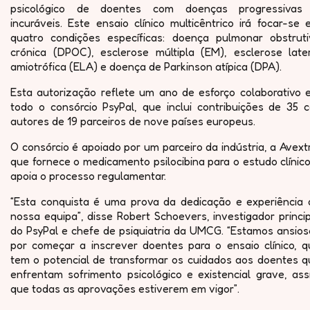
psicológico de doentes com doenças progressivas
incuráveis. Este ensaio clínico multicêntrico irá focar-se
quatro condições específicas: doença pulmonar obstruti
crónica (DPOC), esclerose múltipla (EM), esclerose later
amiotrófica (ELA) e doença de Parkinson atípica (DPA).
Esta autorização reflete um ano de esforço colaborativo 
todo o consórcio PsyPal, que inclui contribuições de 35 c
autores de 19 parceiros de nove países europeus.
O consórcio é apoiado por um parceiro da indústria, a Avext
que fornece o medicamento psilocibina para o estudo clínic
apoia o processo regulamentar.
“Esta conquista é uma prova da dedicação e experiência 
nossa equipa”, disse Robert Schoevers, investigador princi
do PsyPal e chefe de psiquiatria da UMCG. “Estamos ansios
por começar a inscrever doentes para o ensaio clínico, q
tem o potencial de transformar os cuidados aos doentes q
enfrentam sofrimento psicológico e existencial grave, ass
que todas as aprovações estiverem em vigor”.