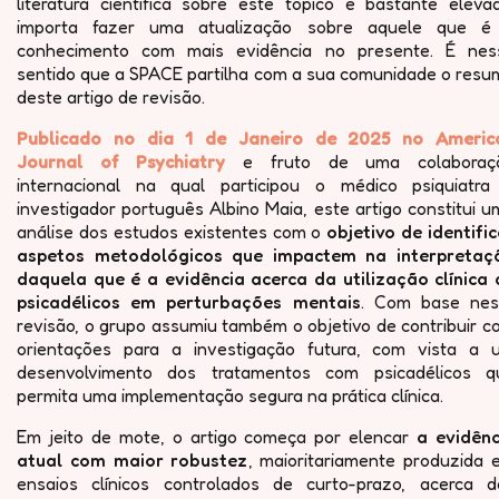
literatura científica sobre este tópico é bastante elevad
importa fazer uma atualização sobre aquele que é
conhecimento com mais evidência no presente. É nes
sentido que a SPACE partilha com a sua comunidade o resu
deste artigo de revisão.
Publicado no dia 1 de Janeiro de 2025 no Americ
Journal of Psychiatry
e fruto de uma colaboraç
internacional na qual participou o médico psiquiatra
investigador português Albino Maia, este artigo constitui 
análise dos estudos existentes com o
objetivo de identifi
aspetos metodológicos que impactem na interpretaç
daquela que é a evidência acerca da utilização clínica 
psicadélicos em perturbações mentais
. Com base nes
revisão, o grupo assumiu também o objetivo de contribuir 
orientações para a investigação futura, com vista a 
desenvolvimento dos tratamentos com psicadélicos q
permita uma implementação segura na prática clínica.
Em jeito de mote, o artigo começa por elencar
a evidênc
atual com maior robustez
, maioritariamente produzida 
ensaios clínicos controlados de curto-prazo, acerca d