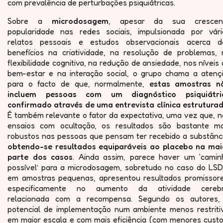
com prevalência de perturbações psiquiátricas.
Sobre a
microdosagem
, apesar da sua crescen
popularidade nas redes sociais, impulsionada por vári
relatos pessoais e estudos observacionais acerca d
benefícios na criatividade, na resolução de problemas, 
flexibilidade cognitiva, na redução de ansiedade, nos níveis
bem-estar e na interação social, o grupo chama a atenç
para o facto de que, normalmente,
estas amostras n
incluem pessoas com um diagnóstico psiquiátri
confirmado através de uma entrevista clínica estruturad
É também relevante o fator da expectativa, uma vez que, n
ensaios com ocultação, os resultados são bastante ma
robustos nas pessoas que pensam ter recebido a substânci
obtendo-se resultados equiparáveis ao placebo na mai
parte dos casos
. Ainda assim, parece haver um ‘camin
possível’ para a microdosagem, sobretudo no caso do LSD
em amostras pequenas, apresentou resultados promissore
especificamente no aumento da atividade cerebr
relacionada com a recompensa. Segundo os autores,
potencial de implementação num ambiente menos restritiv
em maior escala e com mais eficiência (com menores custo