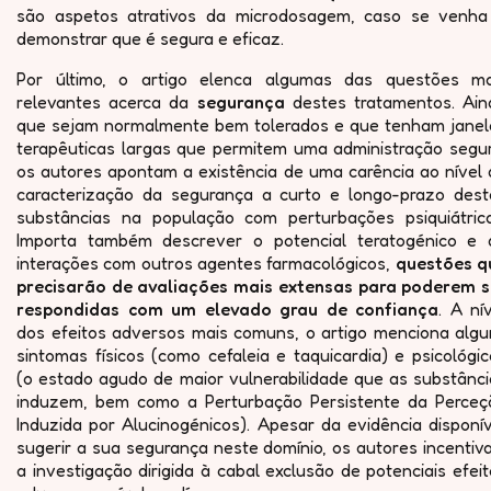
são aspetos atrativos da microdosagem, caso se venha
demonstrar que é segura e eficaz.
Por último, o artigo elenca algumas das questões ma
relevantes acerca da
segurança
destes tratamentos. Ain
que sejam normalmente bem tolerados e que tenham janel
terapêuticas largas que permitem uma administração segur
os autores apontam a existência de uma carência ao nível 
caracterização da segurança a curto e longo-prazo dest
substâncias na população com perturbações psiquiátrica
Importa também descrever o potencial teratogénico e 
interações com outros agentes farmacológicos,
questões q
precisarão de avaliações mais extensas para poderem s
respondidas com um elevado grau de confiança
. A ní
dos efeitos adversos mais comuns, o artigo menciona algu
sintomas físicos (como cefaleia e taquicardia) e psicológi
(o estado agudo de maior vulnerabilidade que as substânci
induzem, bem como a Perturbação Persistente da Perceç
Induzida por Alucinogénicos). Apesar da evidência disponí
sugerir a sua segurança neste domínio, os autores incenti
a investigação dirigida à cabal exclusão de potenciais efei