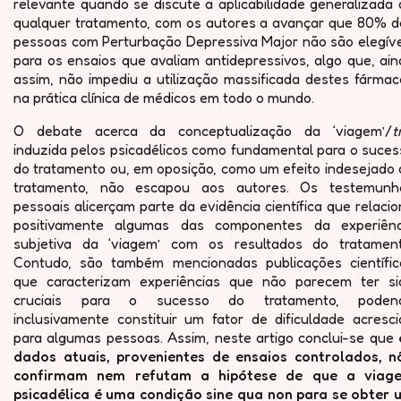
relevante quando se discute a aplicabilidade generalizada
qualquer tratamento, com os autores a avançar que 80% d
pessoas com Perturbação Depressiva Major não são elegíve
para os ensaios que avaliam antidepressivos, algo que, ai
assim, não impediu a utilização massificada destes fármac
na prática clínica de médicos em todo o mundo.
O debate acerca da conceptualização da ‘viagem’/
t
induzida pelos psicadélicos como fundamental para o suces
do tratamento ou, em oposição, como um efeito indesejado 
tratamento, não escapou aos autores. Os testemunh
pessoais alicerçam parte da evidência científica que relaci
positivamente algumas das componentes da experiênc
subjetiva da ‘viagem’ com os resultados do tratament
Contudo, são também mencionadas publicações científic
que caracterizam experiências que não parecem ter si
cruciais para o sucesso do tratamento, poden
inclusivamente constituir um fator de dificuldade acresci
para algumas pessoas. Assim, neste artigo conclui-se que
dados atuais, provenientes de ensaios controlados, n
confirmam nem refutam a hipótese de que a viag
psicadélica é uma condição sine qua non para se obter 