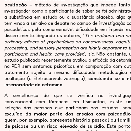
ocultação
– método de investigação que impede tanto
investigador como o participante de saber se foi administr
a substância em estudo ou a substância placebo, algo q
tem vindo a ser alvo de debate no campo de investigação c
psicadélicos pela compreensível dificuldade em impedir es
discernimento. Segundo os autores, “
The profound and no
ordinary effects of psychedelics on consciousness, cognit
processing, and sensory perception are highly apparent to 
participant and health care provider.
”, sic. Não obstante,
estudo publicado recentemente avaliou a eficácia da cetam
na PDR sem sintomas psicóticos em comparação com out
tratamento sujeito à mesma dificuldade metodológica 
ocultação (a Eletroconvulsivoterapia),
concluindo-se a n
inferioridade da cetamina
.
À semelhança do que se verifica na investigaç
convencional com fármacos em Psiquiatria, existe u
seleção das pessoas que participam nos estudos, sen
excluído da maior parte dos ensaios com psicadélic
quem, por exemplo, apresente história pessoal ou famili
de psicose ou um risco elevado de suicídio
. Este ponto