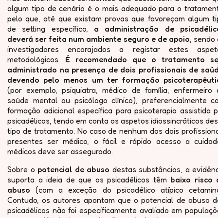
algum tipo de cenário é o mais adequado para o tratament
pelo que, até que existam provas que favoreçam algum ti
de setting específico,
a administração de psicadélic
deverá ser feita num ambiente seguro e de apoio
, sendo
investigadores encorajados a registar estes aspet
metodológicos.
É recomendado que o tratamento se
administrado na presença de dois profissionais de saúd
devendo pelo menos um ter formação psicoterapêuti
(por exemplo, psiquiatra, médico de família, enfermeiro 
saúde mental ou psicólogo clínico), preferencialmente c
formação adicional específica para psicoterapia assistida 
psicadélicos, tendo em conta os aspetos idiossincráticos de
tipo de tratamento. No caso de nenhum dos dois profission
presentes ser médico, o fácil e rápido acesso a cuidad
médicos deve ser assegurado.
Sobre o
potencial de abuso
destas substâncias, a evidênc
suporta a ideia de que os psicadélicos têm
baixo risco 
abuso
(com a exceção do psicadélico atípico cetamina
Contudo, os autores apontam que o potencial de abuso d
psicadélicos não foi especificamente avaliado em populaçõ