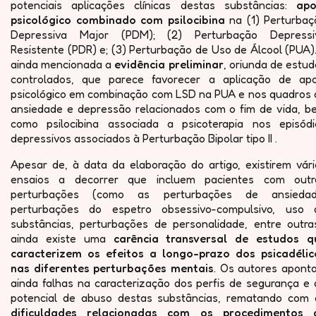
potenciais aplicações clínicas destas substâncias:
apo
psicológico combinado com psilocibina
na (1) Perturbaç
Depressiva Major (PDM); (2) Perturbação Depressi
Resistente (PDR) e; (3) Perturbação de Uso de Álcool (PUA)
ainda mencionada a
evidência preliminar
, oriunda de estu
controlados, que parece favorecer a aplicação de apo
psicológico em combinação com LSD na PUA e nos quadros 
ansiedade e depressão relacionados com o fim de vida, b
como psilocibina associada a psicoterapia nos episódi
depressivos associados à Perturbação Bipolar tipo II .
Apesar de, à data da elaboração do artigo, existirem vári
ensaios a decorrer que incluem pacientes com outr
perturbações (como as perturbações de ansiedad
perturbações do espetro obsessivo-compulsivo, uso 
substâncias, perturbações de personalidade, entre outras
ainda existe uma
carência transversal de estudos q
caracterizem os efeitos a longo-prazo dos psicadélic
nas diferentes perturbações mentais
. Os autores apont
ainda falhas na caracterização dos perfis de segurança e 
potencial de abuso destas substâncias, rematando com 
dificuldades relacionadas com os procedimentos 