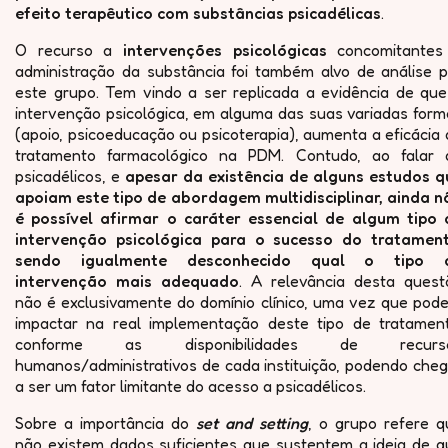
efeito terapêutico com substâncias psicadélicas
.
O recurso a
intervenções psicológicas
concomitantes
administração da substância foi também alvo de análise p
este grupo. Tem vindo a ser replicada a evidência de que
intervenção psicológica, em alguma das suas variadas form
(apoio, psicoeducação ou psicoterapia), aumenta a eficácia
tratamento farmacológico na PDM. Contudo, ao falar 
psicadélicos, e
apesar da existência de alguns estudos q
apoiam este tipo de abordagem multidisciplinar, ainda n
é possível afirmar o caráter essencial de algum tipo 
intervenção psicológica para o sucesso do tratament
sendo igualmente desconhecido qual o tipo 
intervenção mais adequado
. A relevância desta quest
não é exclusivamente do domínio clínico, uma vez que pode
impactar na real implementação deste tipo de tratament
conforme as disponibilidades de recurs
humanos/administrativos de cada instituição, podendo cheg
a ser um fator limitante do acesso a psicadélicos.
Sobre a importância do
set and setting
, o grupo refere q
não existem dados suficientes que sustentem a ideia de q