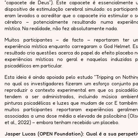
“capacete de Deus”). Este capacete é essencialmente 
dispositivo de estimulação cerebral simulado: os participan
eram levados a acreditar que o capacete iria estimular o 
cérebro – potencialmente resultando numa experiênc
mística. Na realidade, não fez absolutamente nada.
Muitos participantes – de facto – reportaram ter u
experiência mística enquanto carregaram o God Helmet. Es
resultado cria questões acerca do papel do efeito placebo 
experiências místicas no geral e naquelas induzidas p
psicadélicos em particular.
Esta ideia é ainda apoiada pelo estudo “Tripping on Nothin
no qual os investigadores fizeram um esforço conjunto pa
reproduzir o contexto experimental em que os psicadélic
tendem a ser administrados, incluindo música ambient
pinturas psicadélicas e luzes que mudam de cor. E também 
muitos participantes reportaram experiências geralmen
associadas a uma dose média a elevada de psilocibina (Ols
et al., 2022) – embora tenham recebido um placebo.
Jasper Lucas (OPEN Foundation): Qual é a sua perspeti