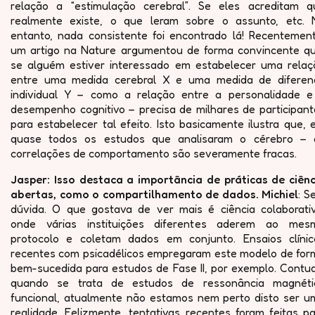
relação a “estimulação cerebral”. Se eles acreditam q
realmente existe, o que leram sobre o assunto, etc. 
entanto, nada consistente foi encontrado lá! Recentement
um artigo na Nature argumentou de forma convincente qu
se alguém estiver interessado em estabelecer uma relaç
entre uma medida cerebral X e uma medida de diferen
individual Y – como a relação entre a personalidade e
desempenho cognitivo – precisa de milhares de participant
para estabelecer tal efeito. Isto basicamente ilustra que,
quase todos os estudos que analisaram o cérebro – 
correlações de comportamento são severamente fracas.
Jasper: Isso destaca a importância de práticas de ciênc
abertas, como o compartilhamento de dados. Michiel
: S
dúvida. O que gostava de ver mais é ciência colaborativ
onde várias instituições diferentes aderem ao mes
protocolo e coletam dados em conjunto. Ensaios clínic
recentes com psicadélicos empregaram este modelo de for
bem-sucedida para estudos de Fase II, por exemplo. Contud
quando se trata de estudos de ressonância magnéti
funcional, atualmente não estamos nem perto disto ser u
realidade. Felizmente, tentativas recentes foram feitas p