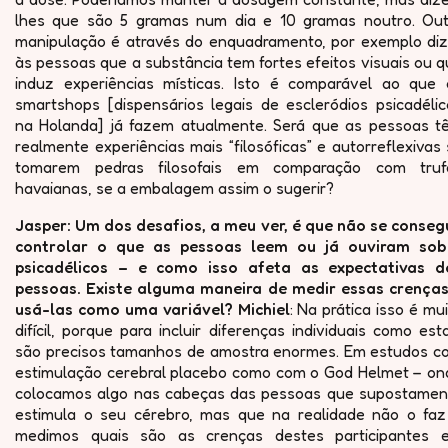
lhes que são 5 gramas num dia e 10 gramas noutro. Out
manipulação é através do enquadramento, por exemplo diz
às pessoas que a substância tem fortes efeitos visuais ou 
induz experiências místicas. Isto é comparável ao que 
smartshops [dispensários legais de escleródios psicadélic
na Holanda] já fazem atualmente. Será que as pessoas t
realmente experiências mais “filosóficas” e autorreflexivas
tomarem pedras filosofais em comparação com truf
havaianas, se a embalagem assim o sugerir?
Jasper: Um dos desafios, a meu ver, é que não se conseg
controlar o que as pessoas leem ou já ouviram sob
psicadélicos – e como isso afeta as expectativas d
pessoas. Existe alguma maneira de medir essas crenças
usá-las como uma variável? Michiel
: Na prática isso é mu
difícil, porque para incluir diferenças individuais como est
são precisos tamanhos de amostra enormes. Em estudos c
estimulação cerebral placebo como com o God Helmet – on
colocamos algo nas cabeças das pessoas que supostamen
estimula o seu cérebro, mas que na realidade não o faz
medimos quais são as crenças destes participantes 