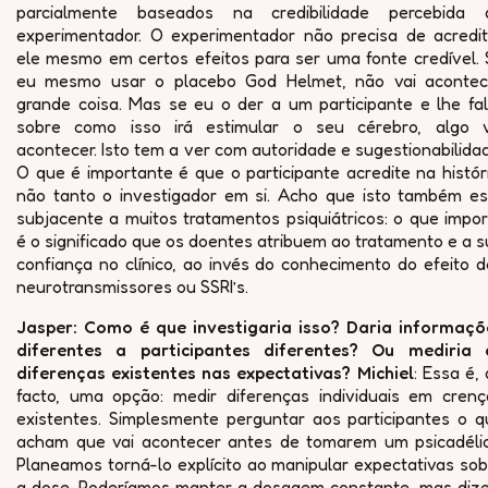
parcialmente baseados na credibilidade percebida 
experimentador. O experimentador não precisa de acredit
ele mesmo em certos efeitos para ser uma fonte credível. 
eu mesmo usar o placebo God Helmet, não vai acontec
grande coisa. Mas se eu o der a um participante e lhe fal
sobre como isso irá estimular o seu cérebro, algo v
acontecer. Isto tem a ver com autoridade e sugestionabilida
O que é importante é que o participante acredite na histór
não tanto o investigador em si. Acho que isto também es
subjacente a muitos tratamentos psiquiátricos: o que impo
é o significado que os doentes atribuem ao tratamento e a 
confiança no clínico, ao invés do conhecimento do efeito 
neurotransmissores ou SSRI’s.
Jasper: Como é que investigaria isso? Daria informaçõ
diferentes a participantes diferentes? Ou mediria 
diferenças existentes nas expectativas? Michiel
: Essa é,
facto, uma opção: medir diferenças individuais em crenç
existentes. Simplesmente perguntar aos participantes o q
acham que vai acontecer antes de tomarem um psicadélic
Planeamos torná-lo explícito ao manipular expectativas so
a dose. Poderíamos manter a dosagem constante, mas dize