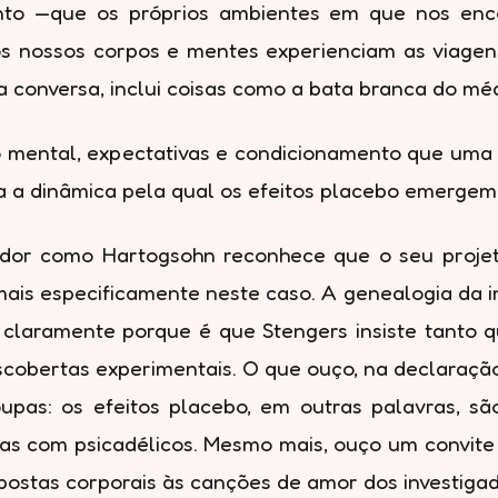
nto —que os próprios ambientes em que nos enc
 nossos corpos e mentes experienciam as viagens p
 conversa, inclui coisas como a bata branca do méd
do mental, expectativas e condicionamento que uma 
a a dinâmica pela qual os efeitos placebo emergem
ador como Hartogsohn reconhece que o seu proje
ais especificamente neste caso. A genealogia da 
laramente porque é que Stengers insiste tanto qu
escobertas experimentais. O que ouço, na declaraç
pas: os efeitos placebo, em outras palavras, são
ias com psicadélicos. Mesmo mais, ouço um convit
espostas corporais às canções de amor dos investiga