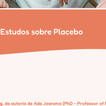
e Estudos sobre Placebo
g, da autoria de Ada Jaarsma (PhD - Professor of 