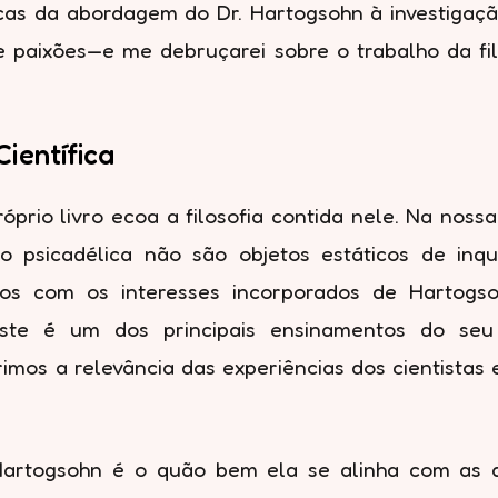
óficas da abordagem do Dr. Hartogsohn à investi
 paixões—e me debruçarei sobre o trabalho da filó
Científica
óprio livro ecoa a filosofia contida nele. Na nos
ão psicadélica não são objetos estáticos de inq
ados com os interesses incorporados de Hartogs
 este é um dos principais ensinamentos do s
mos a relevância das experiências dos cientistas 
Hartogsohn é o quão bem ela se alinha com as de