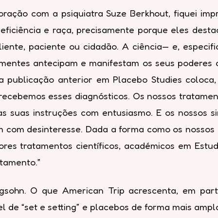
oração com a psiquiatra Suze Berkhout, fiquei imp
eficiência e raça, precisamente porque eles desta
liente, paciente ou cidadão. A ciência— e, especifi
mentes antecipam e manifestam os seus poderes 
 publicação anterior em Placebo Studies coloca, “
recebemos esses diagnósticos. Os nossos tratamen
 as suas instruções com entusiasmo. E os nossos
com desinteresse. Dada a forma como os nossos c
res tratamentos científicos, académicos em Estu
atamento.”
gsohn. O que American Trip acrescenta, em part
l de “set e setting” e placebos de forma mais ampl