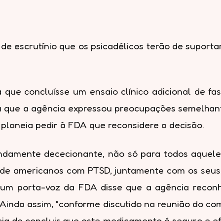
 de escrutínio que os psicadélicos terão de supor
que concluísse um ensaio clínico adicional de fa
u que a agência expressou preocupações semelhant
 planeia pedir à FDA que reconsidere a decisão.
ndamente dececionante, não só para todos aqueles
es de americanos com PTSD, juntamente com os seu
 um porta-voz da FDA disse que a agência reconh
inda assim, “conforme discutido na reunião do comit
 de concluir que este medicamento é seguro e efic