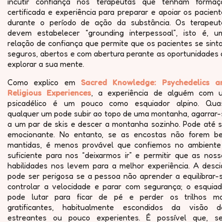
incutir confiança nos terapeutas que tenham formaç
certificada e experiência para preparar e apoiar os pacien
durante o período de ação da substância. Os terapeut
devem estabelecer “grounding interpessoal”, isto é, u
relação de confiança que permite que os pacientes se sint
seguros, abertos e com abertura perante as oportunidades 
explorar a sua mente.
Como explico em
Sacred Knowledge: Psychedelics a
Religious Experiences
, a experiência de alguém com 
psicadélico é um pouco como esquiador alpino. Qua
qualquer um pode subir ao topo de uma montanha, agarrar-
a um par de skis e descer a montanha sozinho. Pode até s
emocionante. No entanto, se as encostas não forem b
mantidas, é menos provável que confiemos no ambiente
suficiente para nos “deixarmos ir” e permitir que as noss
habilidades nos levem para a melhor experiência. A desci
pode ser perigosa se a pessoa não aprender a equilibrar-s
controlar a velocidade e parar com segurança; o esquiad
pode lutar para ficar de pé e perder os trilhos ma
gratificantes, habitualmente escondidos da visão d
estreantes ou pouco experientes. É possível que, s