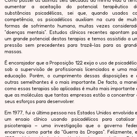
Como passei as últimas seis décadas da minha vida a tent
aumentar a aceitação do potencial terapêutico d
substâncias psicadélicas, sei que, quando usados c
competência, os psicadélicos auxiliam na cura de muit
formas de sofrimento humano, muitas vezes considerad
“doenças mentais”. Estudos clínicos recentes apontam pa
um grande potencial destas terapias e temos assistido a u
pressão sem precedentes para trazê-las para as grand
massas.
É encorajador que a Proposição 122 exija o uso de psicadéli
sob a supervisão de profissionais licenciados e uma mai
educação. Porém, o cumprimento dessas disposições e 
outras semelhantes é o mais importante. De facto, a manei
como essas terapias são aplicadas é muito mais importante
que as moléculas que tantas empresas estão a concentrar 
seus esforços para desenvolver.
Em 1977, fui a última pessoa nos Estados Unidos envolvida
um ensaio clínico usando psicadélicos para catalisar
psicoterapia – uma investigação que o governo feder
encerrou como parte da “Guerra às Drogas”. Felizmente, 