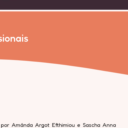
sionais
da por Amánda Argot Efthimiou e Sascha Anna