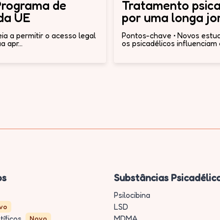
Programa de
Tratamento psica
 da UE
por uma longa j
a a permitir o acesso legal
Pontos-chave • Novos estud
 apr...
os psicadélicos influenciam 
os
Substâncias Psicadélic
Psilocibina
LSD
vo
tíficos
MDMA
Novo