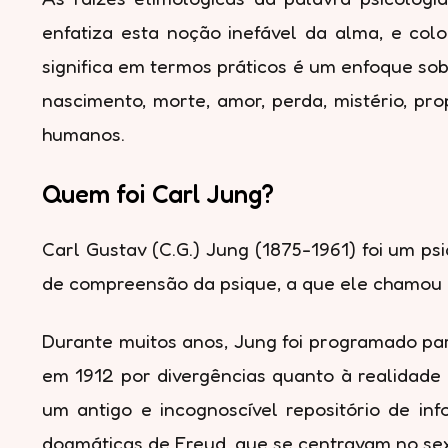
enfatiza esta noção inefável da alma, e col
significa em termos práticos é um enfoque s
nascimento, morte, amor, perda, mistério, pro
humanos.
Quem foi Carl Jung?
Carl Gustav (C.G.) Jung (1875-1961) foi um ps
de compreensão da psique, a que ele chamou p
Durante muitos anos, Jung foi programado par
em 1912 por divergências quanto à realidade d
um antigo e incognoscível repositório de i
dogmáticas de Freud, que se centravam no se