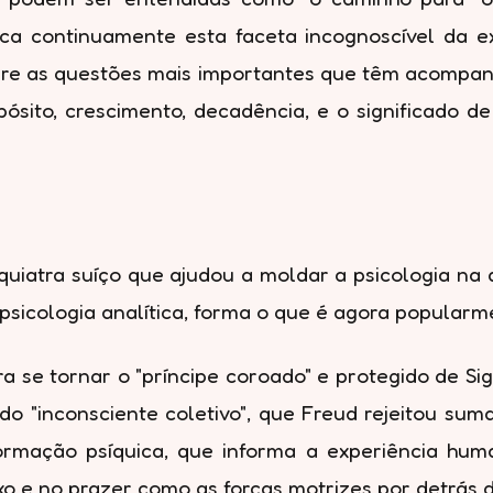
oca continuamente esta faceta incognoscível da 
obre as questões mais importantes que têm acompan
pósito, crescimento, decadência, e o significado d
iquiatra suíço que ajudou a moldar a psicologia n
sicologia analítica, forma o que é agora popularm
a se tornar o "príncipe coroado" e protegido de S
o "inconsciente coletivo", que Freud rejeitou sum
nformação psíquica, que informa a experiência hu
xo e no prazer como as forças motrizes por detrá