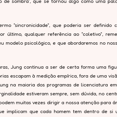
ho de sombra', que se tornou algo como uma pala
 "sincronicidade", que poderia ser definido com
r último, qualquer referência ao "coletivo", rem
eu modelo psicológico, e que abordaremos no nosso
ras, Jung continua a ser de certa forma uma figu
eorias escapam à medição empírica, fora de uma vi
ng na maioria dos programas de licenciatura em 
ginalidade estiveram sempre, sem dúvida, no cent
podem muitas vezes dirigir a nossa atenção para á
ue implicam que cada homem tem dentro de si u