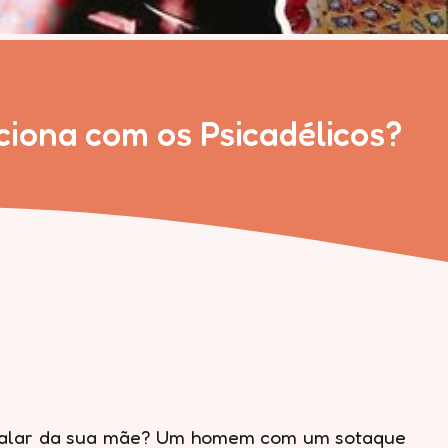
ciona com os Psicadélicos?
 falar da sua mãe? Um homem com um sotaque