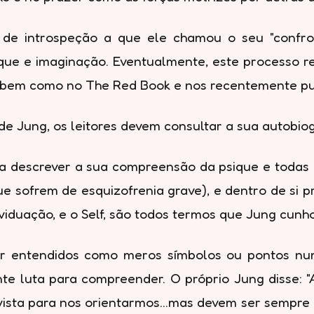
 de introspeção a que ele chamou o seu "confron
ue e imaginação. Eventualmente, este processo r
a, bem como no The Red Book e nos recentemente pu
de Jung, os leitores devem consultar a sua autobiog
 descrever a sua compreensão da psique e todas a
 sofrem de esquizofrenia grave), e dentro de si pr
dividuação, e o Self, são todos termos que Jung cun
er entendidos como meros símbolos ou pontos nu
e luta para compreender. O próprio Jung disse: "As
ista para nos orientarmos...mas devem ser sempre