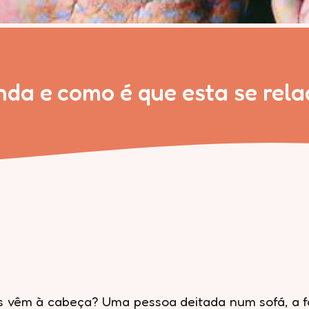
nda e como é que esta se rela
s vêm à cabeça? Uma pessoa deitada num sofá, a