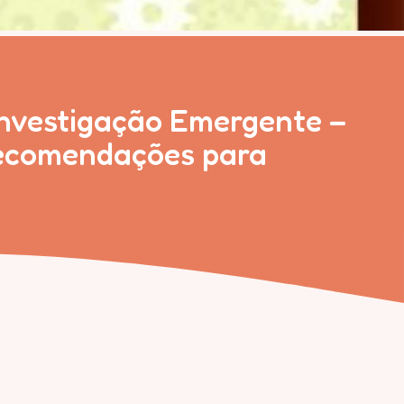
Investigação Emergente –
 Recomendações para