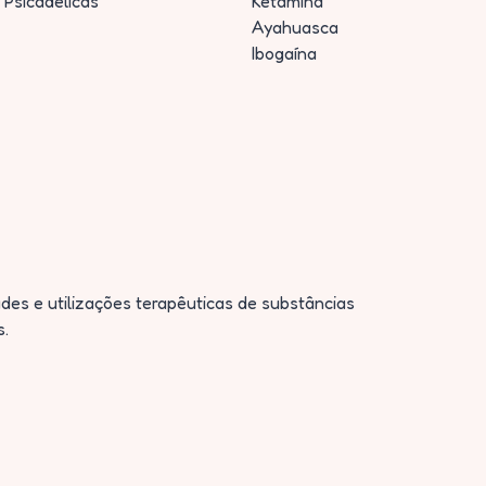
 Psicadélicas
Ketamina
Ayahuasca
Ibogaína
des e utilizações terapêuticas de substâncias
s.