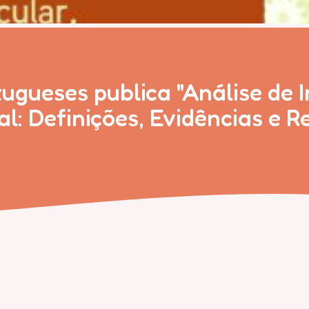
ugueses publica "Análise de 
al: Definições, Evidências e