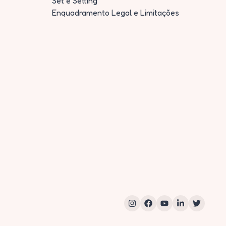
Set e Setting
Enquadramento Legal e Limitações
Instagram
Facebook
YouTube
LinkedIn
Twitter