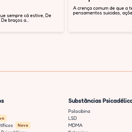
A crença comum de que a te
pensamentos suicidas, ações
que sempre cá estive, De
De braços a...
os
Substâncias Psicadélic
Psilocibina
LSD
vo
tíficos
MDMA
Novo