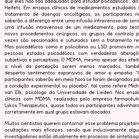
que eles não são adequados para estudar psicadélicos", di
Heifets. Em ensaios clínicos de medicamentos estudados 
tratamento de doenças oncológicas, os participantes n
saberão a diferença entre uma infusão intravenosa de soro
uma infusão intravenosa de um medicamento; para test
novos procedimentos cirúrgicos, os grupos de controlo p
vezes são seccionados e suturados sem o tratamento rea
Mas psicadélicos como a psilocibina ou LSD promovem n
pessoas estados psicadélicos com verdadeiras alteraçõ
subjetivas e perceptivas. O MDMA, mesmo apesar dos efeit
a nível da percepção serem menos marcados, tamb
desperta sentimentos expansivos de amor e empatia. "
participantes saberão em meia hora se foram designados pa
a condição experimental ou placebo", tal como refere Mich
van Elk, psicólogo da Universidade de Leiden. Nos ensai
clínicos com MDMA, realizados pela empresa farmacêuti
Lykos Therapeutics, quase todos os participantes adivinha
corretamente em qual grupo estavam alocados.
Muitos cientistas querem contornar esse problema projetan
ocultações mais eficazes, sendo que inclusivamente algu
investigadores estão atualmente em processo de sintetizaç