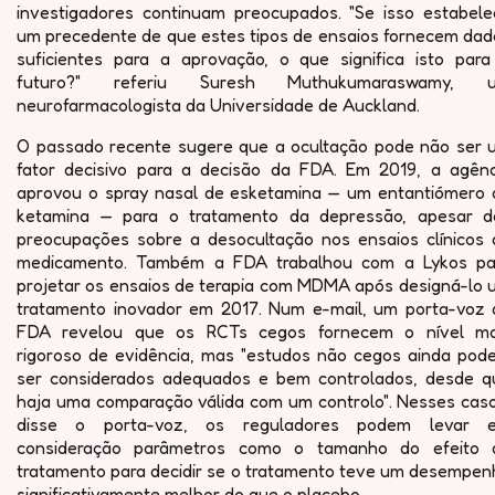
investigadores continuam preocupados. "Se isso estabele
um precedente de que estes tipos de ensaios fornecem dad
suficientes para a aprovação, o que significa isto para
futuro?" referiu Suresh Muthukumaraswamy, 
neurofarmacologista da Universidade de Auckland.
O passado recente sugere que a ocultação pode não ser 
fator decisivo para a decisão da FDA. Em 2019, a agênc
aprovou o spray nasal de esketamina — um entantiómero 
ketamina — para o tratamento da depressão, apesar d
preocupações sobre a desocultação nos ensaios clínicos 
medicamento. Também a FDA trabalhou com a Lykos pa
projetar os ensaios de terapia com MDMA após designá-lo 
tratamento inovador em 2017. Num e-mail, um porta-voz 
FDA revelou que os RCTs cegos fornecem o nível ma
rigoroso de evidência, mas "estudos não cegos ainda pod
ser considerados adequados e bem controlados, desde q
haja uma comparação válida com um controlo". Nesses caso
disse o porta-voz, os reguladores podem levar 
consideração parâmetros como o tamanho do efeito 
tratamento para decidir se o tratamento teve um desempen
significativamente melhor do que o placebo.