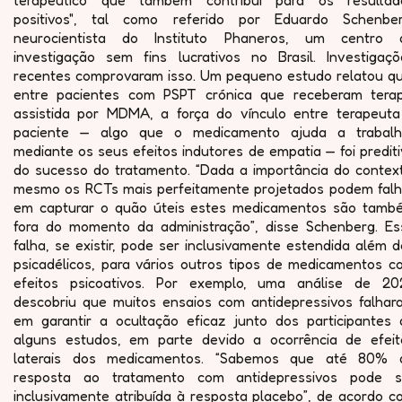
terapêutico que também contribui para os resultad
positivos", tal como referido por Eduardo Schenber
neurocientista do Instituto Phaneros, um centro 
investigação sem fins lucrativos no Brasil. Investigaçõ
recentes comprovaram isso. Um pequeno estudo relatou qu
entre pacientes com PSPT crónica que receberam terap
assistida por MDMA, a força do vínculo entre terapeuta
paciente — algo que o medicamento ajuda a trabalh
mediante os seus efeitos indutores de empatia — foi predit
do sucesso do tratamento. “Dada a importância do context
mesmo os RCTs mais perfeitamente projetados podem falh
em capturar o quão úteis estes medicamentos são tamb
fora do momento da administração”, disse Schenberg. Es
falha, se existir, pode ser inclusivamente estendida além 
psicadélicos, para vários outros tipos de medicamentos c
efeitos psicoativos. Por exemplo, uma análise de 20
descobriu que muitos ensaios com antidepressivos falhar
em garantir a ocultação eficaz junto dos participantes 
alguns estudos, em parte devido a ocorrência de efeit
laterais dos medicamentos. “Sabemos que até 80% 
resposta ao tratamento com antidepressivos pode s
inclusivamente atribuída à resposta placebo”, de acordo c