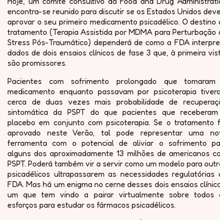
Hoje, um comité consultivo da Food and Drug Administrati
encontra-se reunido para discutir se os Estados Unidos de
aprovar o seu primeiro medicamento psicadélico. O destino
tratamento (Terapia Assistida por MDMA para Perturbação 
Stress Pós-Traumático) dependerá de como a FDA interpre
dados de dois ensaios clínicos de fase 3 que, à primeira vis
são promissores.
Pacientes com sofrimento prolongado que tomaram
medicamento enquanto passavam por psicoterapia tiver
cerca de duas vezes mais probabilidade de recuperaç
sintomática da PSPT do que pacientes que receberam
placebo em conjunto com psicoterapia. Se o tratamento f
aprovado neste Verão, tal pode representar uma no
ferramenta com o potencial de aliviar o sofrimento pa
alguns dos aproximadamente 13 milhões de americanos c
PSPT. Poderá também vir a servir como um modelo para outr
psicadélicos ultrapassarem as necessidades regulatórias 
FDA. Mas há um enigma no cerne desses dois ensaios clínic
um que tem vindo a pairar virtualmente sobre todos 
esforços para estudar os fármacos psicadélicos.