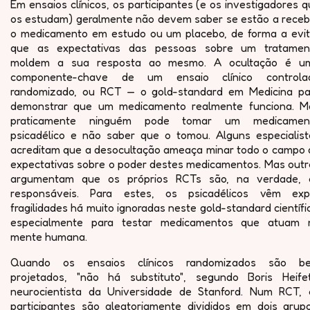
Em ensaios clínicos, os participantes (e os investigadores 
os estudam) geralmente não devem saber se estão a receb
o medicamento em estudo ou um placebo, de forma a evit
que as expectativas das pessoas sobre um tratamen
moldem a sua resposta ao mesmo. A ocultação é u
componente-chave de um ensaio clínico controla
randomizado, ou RCT — o gold-standard em Medicina pa
demonstrar que um medicamento realmente funciona. M
praticamente ninguém pode tomar um medicamen
psicadélico e não saber que o tomou. Alguns especialist
acreditam que a desocultação ameaça minar todo o campo 
expectativas sobre o poder destes medicamentos. Mas outr
argumentam que os próprios RCTs são, na verdade, 
responsáveis. Para estes, os psicadélicos vêm exp
fragilidades há muito ignoradas neste gold-standard científi
especialmente para testar medicamentos que atuam 
mente humana.
Quando os ensaios clínicos randomizados são b
projetados, "não há substituto", segundo Boris Heifet
neurocientista da Universidade de Stanford. Num RCT, 
participantes são aleatoriamente divididos em dois grupo