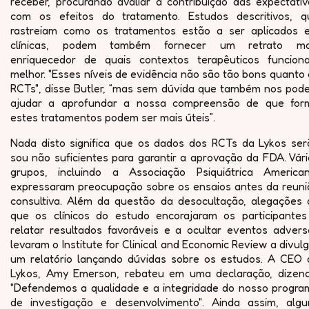
receber, procurando avaliar a contribuição das expectativ
com os efeitos do tratamento. Estudos descritivos, q
rastreiam como os tratamentos estão a ser aplicados 
clínicas, podem também fornecer um retrato ma
enriquecedor de quais contextos terapêuticos funcion
melhor. "Esses níveis de evidência não são tão bons quanto
RCTs", disse Butler, “mas sem dúvida que também nos pod
ajudar a aprofundar a nossa compreensão de que for
estes tratamentos podem ser mais úteis”.
Nada disto significa que os dados dos RCTs da Lykos ser
sou não suficientes para garantir a aprovação da FDA. Vár
grupos, incluindo a Associação Psiquiátrica American
expressaram preocupação sobre os ensaios antes da reuni
consultiva. Além da questão da desocultação, alegações 
que os clínicos do estudo encorajaram os participantes
relatar resultados favoráveis e a ocultar eventos advers
levaram o Institute for Clinical and Economic Review a divul
um relatório lançando dúvidas sobre os estudos. A CEO 
Lykos, Amy Emerson, rebateu em uma declaração, dizend
"Defendemos a qualidade e a integridade do nosso progra
de investigação e desenvolvimento". Ainda assim, algu