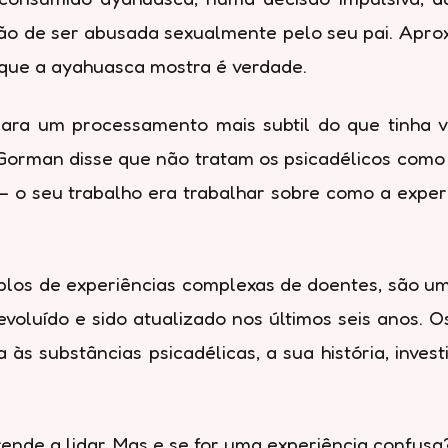
isão de ser abusada sexualmente pelo seu pai. Apro
o que a ayahuasca mostra é verdade.
para um processamento mais subtil do que tinha v
Gorman disse que não tratam os psicadélicos como 
 – o seu trabalho era trabalhar sobre como a exper
plos de experiências complexas de doentes, são 
luído e sido atualizado nos últimos seis anos. Os 
s substâncias psicadélicas, a sua história, inves
rende a lidar. Mas e se for uma experiência conf