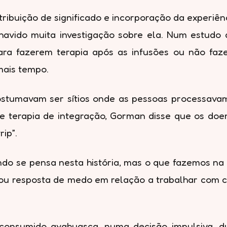
tribuição de significado e incorporação da experiê
havido muita investigação sobre ela. Num estudo 
ara fazerem terapia após as infusões ou não faz
mais tempo.
stumavam ser sítios onde as pessoas processavam 
e terapia de integração, Gorman disse que os do
ip”.
ndo se pensa nesta história, mas o que fazemos na
ou resposta de medo em relação a trabalhar com cl
 consumido ayahuasca, numa decisão impulsiva, d