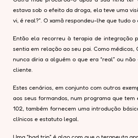
estava sob o efeito da droga, ela teve uma v
vi, é real?”. O xamã respondeu-lhe que tudo 
Então ela recorreu à terapia de integração 
sentia em relação ao seu pai. Como médicos, 
nunca diria a alguém o que era “real” ou não
cliente.
Estes cenários, em conjunto com outros exem
aos seus formandos, num programa que tem evo
102, também fornecem uma introdução básica à
clínicos e estatuto legal.
Uma “bad trip” é algo com que o terapeuta ap