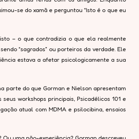
ximou-se do xamã e perguntou “Isto é o que eu
isto – o que contradizia o que ela realmente
sendo “sagrados” ou porteiros da verdade. Ele
iência estava a afetar psicologicamente a sua
uma parte do que Gorman e Nielson apresentam
seus workshops principais, Psicadélicos 101 e
tigação atual com MDMA e psilocibina, ensaios
usa? Ou uma não-experiência? Gorman descreveu