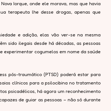
em Nova Iorque, onde ele morava, mas que havia
 sua terapeuta lhe desse drogas, apenas que
siedade e adição, elas vão ver-se na mesma
têm sido ilegais desde há décadas, as pessoas
bre experimentar cogumelos em nome da saúde
ess pós-traumático (PTSD) poderá estar para
aios clínicos para a psilocibina no tratamento
ntos psicadélicos, há agora um reconhecimento
 capazes de guiar as pessoas – não só durante