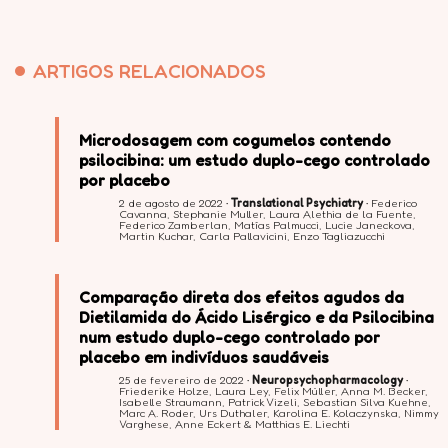
ARTIGOS RELACIONADOS
Microdosagem com cogumelos contendo
psilocibina: um estudo duplo-cego controlado
por placebo
2 de agosto de 2022 •
Translational Psychiatry
• Federico
Cavanna, Stephanie Muller, Laura Alethia de la Fuente,
Federico Zamberlan, Matías Palmucci, Lucie Janeckova,
Martin Kuchar, Carla Pallavicini, Enzo Tagliazucchi
Comparação direta dos efeitos agudos da
Dietilamida do Ácido Lisérgico e da Psilocibina
num estudo duplo-cego controlado por
placebo em indivíduos saudáveis
25 de fevereiro de 2022 •
Neuropsychopharmacology
•
Friederike Holze, Laura Ley, Felix Müller, Anna M. Becker,
Isabelle Straumann, Patrick Vizeli, Sebastian Silva Kuehne,
Marc A. Roder, Urs Duthaler, Karolina E. Kolaczynska, Nimmy
Varghese, Anne Eckert & Matthias E. Liechti