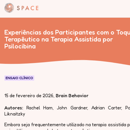
Experiências dos Participantes com o Toq
Terapêutico na Terapia Assistida por
Psilocibina
ENSAIO CLÍNICO
15 de fevereiro de 2026
,
Brain Behavior
Autores:
Rachel Ham, John Gardner, Adrian Carter, Pa
Liknaitzky
Embora seja frequentemente utilizado na terapia assistida 