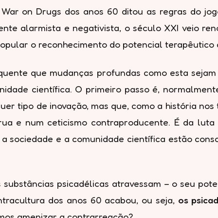
ica War on Drugs dos anos 60 ditou as regras do j
nte alarmista e negativista, o século XXI veio re
 popular o reconhecimento do potencial terapêutico
equente que mudanças profundas como esta sejam 
idade científica. O primeiro passo é, normalment
uer tipo de inovação, mas que, como a história no
rua e num ceticismo contraproducente. É da luta 
a sociedade e a comunidade científica estão consc
substâncias psicadélicas atravessam – o seu poten
ntracultura dos anos 60 acabou, ou seja,
os psica
emos amenizar a contrarreação?