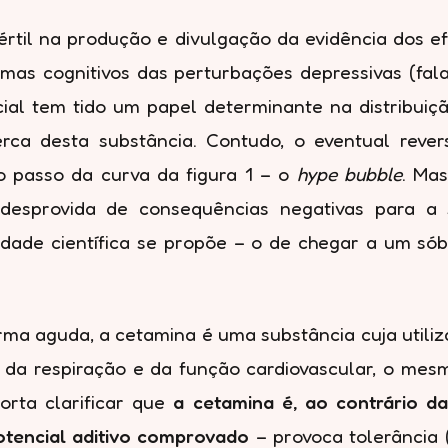
 fértil na produção e divulgação da evidência dos e
omas cognitivos das perturbações depressivas (fal
cial tem tido um papel determinante na distribui
cerca desta substância. Contudo, o eventual rev
o passo da curva da figura 1 – o
hype bubble
. Ma
esprovida de consequências negativas para a 
idade científica se propõe – o de chegar a um sób
rma aguda, a cetamina é uma substância cuja utiliz
l da respiração e da função cardiovascular, o mes
orta clarificar que
a cetamina é, ao contrário da
otencial aditivo comprovado
– provoca tolerância 