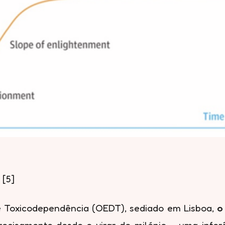
 [5]
 Toxicodependência (OEDT), sediado em Lisboa,
o
precisamente desde o virar do milénio – uma infer