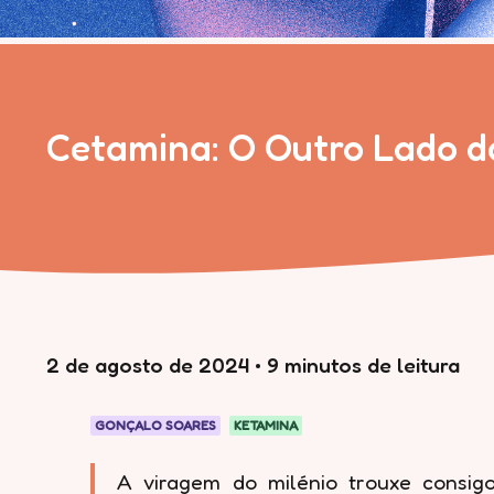
Cetamina: O Outro Lado 
2 de agosto de 2024
•
9 minutos de leitura
GONÇALO SOARES
KETAMINA
A viragem do milénio trouxe consigo