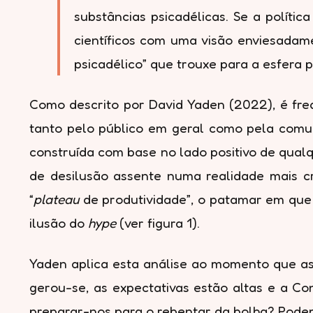
substâncias psicadélicas. Se a polít
científicos com uma visão enviesadame
psicadélico” que trouxe para a esfera
Como descrito por David Yaden (2022), é fr
tanto pelo público em geral como pela comun
construída com base no lado positivo de qualq
de desilusão assente numa realidade mais c
“
plateau
de produtividade”, o patamar em que 
ilusão do
hype
(ver figura 1).
Yaden aplica esta análise ao momento que as 
gerou-se, as expectativas estão altas e a Co
preparar-nos para o rebentar da bolha? Pod