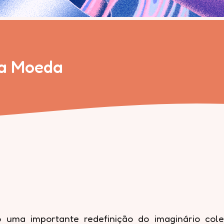
da Moeda
 uma importante redefinição do imaginário cole