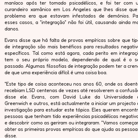
maníaco após ter tomado psicadélicos, e foi ter com 
curandeiro xamânico em Los Angeles que lhes disse que
problema era que estavam infestados de demónios. Pa
esses casos, a "integração" não foi útil, causando ainda m
danos.
Evans disse que há falta de provas empíricas sobre que ti
de integração são mais benéficos para resultados negativ
específicos. Tal como está agora, cada perito em integraç
tem o seu próprio modelo, dependendo de qual é o s
passado. Algumas filosofias de integração podem ter a cre
de que uma experiência difícil é uma coisa boa.
"Este tipo de coisa aconteceu nos anos 60, onde os doent
recebiam LSD centenas de vezes até resolverem a confusão
disse ele. Evans, com David Luke da Universidade 
Greenwich e outros, está actualmente a iniciar um projecto
investigação para estudar este tópico. Eles querem encont
pessoas que tenham tido experiências psicadélicas negativ
e descobrir como as geriram ou integraram. "Vamos começar
obter as primeiras provas empíricas do que ajuda as pessoa
disse.