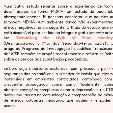
Num outro estudo recente sobre a experiência de "com
down" depois de tomar MDMA, um estudo de open lab
abrangendo apenas 14 pessoas constatou que aqueles q
tomavam MDMA num ambiente clínico não experimentar
efeitos negativos no dia seguinte. O título do estudo, que 
está disponível para ser lido na íntegra e gratuitamente onli
era "
Debunking the Myth of 'Blue Monday
(Desmascarando o Mito das 'segundas-feiras azuis)". 
artigo do Programa de Investigação Psicadélica Translacio
da UCSF também se propôs recentemente a refutar os "mito
sobre os perigos das substâncias psicadélicas.
Embora seja importante esclarecer com precisão o perfil 
segurança dos psicadélicos, a iniciativa de insistir que eles 
inofensivos em ambientes controlados, combinada com
crescente propaganda sobre como "facilmente" pod
abordar condições complexas como a depressão ou o PTS
deixa uma lacuna na comunicação e compreensão da miría
de efeitos colaterais negativos que podem - e podem
ocorrer.