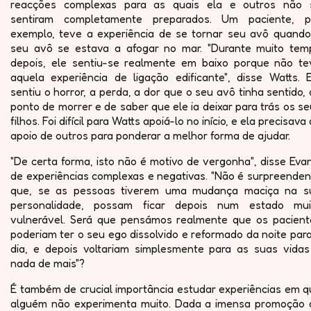
reacções complexas para as quais ela e outros não 
sentiram completamente preparados. Um paciente, p
exemplo, teve a experiência de se tornar seu avô quando
seu avô se estava a afogar no mar. "Durante muito tem
depois, ele sentiu-se realmente em baixo porque não te
aquela experiência de ligação edificante", disse Watts. E
sentiu o horror, a perda, a dor que o seu avô tinha sentido,
ponto de morrer e de saber que ele ia deixar para trás os s
filhos. Foi difícil para Watts apoiá-lo no início, e ela precisava
apoio de outros para ponderar a melhor forma de ajudar.
"De certa forma, isto não é motivo de vergonha", disse Eva
de experiências complexas e negativas. "Não é surpreenden
que, se as pessoas tiverem uma mudança maciça na s
personalidade, possam ficar depois num estado mui
vulnerável. Será que pensámos realmente que os pacient
poderiam ter o seu ego dissolvido e reformado da noite par
dia, e depois voltariam simplesmente para as suas vidas
nada de mais"?
É também de crucial importância estudar experiências em q
alguém não experimenta muito. Dada a imensa promoção 