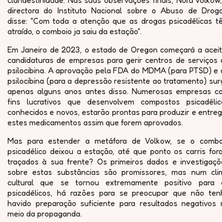
clandestinidade. Nas suas observações finais, Nora Volkow
directora do Instituto Nacional sobre o Abuso de Droga
disse: "Com toda a atenção que as drogas psicadélicas t
atraído, o comboio ja saiu da estação".
Em Janeiro de 2023, o estado de Oregon começará a aceit
candidaturas de empresas para gerir centros de serviços 
psilocibina. A aprovação pela FDA do MDMA (para PTSD) e 
psilocibina (para a depressão resistente ao tratamento) su
apenas alguns anos antes disso. Numerosas empresas c
fins lucrativos que desenvolvem compostos psicadélic
conhecidos e novos, estarão prontas para produzir e entre
estes medicamentos assim que forem aprovados.
Mas para estender a metáfora de Volkow, se o combo
psicadélico deixou a estação, até que ponto os carris for
traçados à sua frente? Os primeiros dados e investigaçõ
sobre estas substâncias são promissores, mas num cli
cultural que se tornou extremamente positivo para 
psicadélicos, há razões para se preocupar que não ten
havido preparação suficiente para resultados negativos 
meio da propaganda.