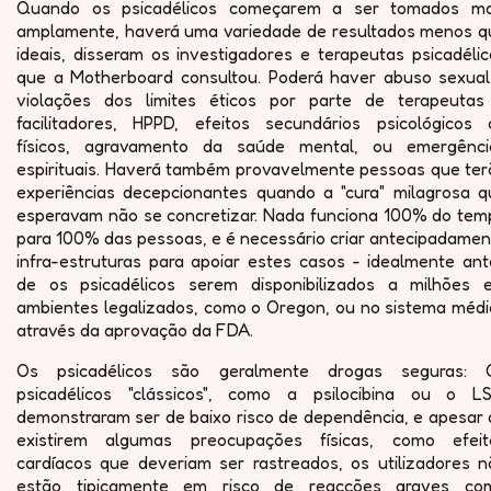
Quando os psicadélicos começarem a ser tomados ma
amplamente, haverá uma variedade de resultados menos q
ideais, disseram os investigadores e terapeutas psicadéli
que a Motherboard consultou. Poderá haver abuso sexual
violações dos limites éticos por parte de terapeutas
facilitadores, HPPD, efeitos secundários psicológicos 
físicos, agravamento da saúde mental, ou emergênci
espirituais. Haverá também provavelmente pessoas que ter
experiências decepcionantes quando a "cura" milagrosa q
esperavam não se concretizar. Nada funciona 100% do tem
para 100% das pessoas, e é necessário criar antecipadamen
infra-estruturas para apoiar estes casos - idealmente ant
de os psicadélicos serem disponibilizados a milhões 
ambientes legalizados, como o Oregon, ou no sistema médi
através da aprovação da FDA.
Os psicadélicos são geralmente drogas seguras: 
psicadélicos "clássicos", como a psilocibina ou o LS
demonstraram ser de baixo risco de dependência, e apesar 
existirem algumas preocupações físicas, como efeit
cardíacos que deveriam ser rastreados, os utilizadores n
estão tipicamente em risco de reacções graves co