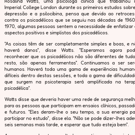
Rosalind Watts, uma psicóloga clínica que trabalhou 
Imperial College London durante os primeiros estudos sobr
depressão e a psilocibina, pensa que devido ao retroces
contra os psicadélicos que se seguiu nas décadas de 1960
1970, algumas pessoas sentem a necessidade de enfatizar 
aspectos positivos e simplistas dos psicadélicos.
"As coisas têm de ser completamente simples e boas, e n
haverá danos", disse Watts. "Esperamos agora pod
reconhecer que os psicadélicos não são diferentes de tudo
resto, são apenas ferramentas". Continuamos a ser ser
humanos. Haverá toda uma gama de experiências human
difíceis dentro destas sessões, e toda a gama de dificulda
que surgem na psicoterapia será amplificada na terap
psicadélica".
Watts disse que deveria haver uma rede de segurança melh
para as pessoas que participam em ensaios clínicos, passa
e futuros. "Eles deram-lhe o seu tempo, a sua energia pa
participar no estudo", disse ela. "Não se pode dizer-lhes ad
seis semanas mais tarde, e esperar que tudo esteja bem".