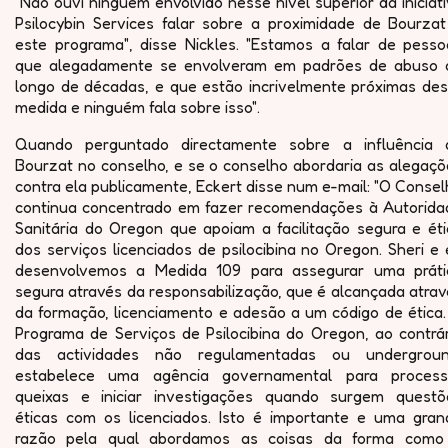
"Não ouvi ninguém envolvido nesse nível superior da iniciat
Psilocybin Services falar sobre a proximidade de Bourzat
este programa", disse Nickles. "Estamos a falar de pesso
que alegadamente se envolveram em padrões de abuso 
longo de décadas, e que estão incrivelmente próximas des
medida e ninguém fala sobre isso".
Quando perguntado directamente sobre a influência 
Bourzat no conselho, e se o conselho abordaria as alegaçõ
contra ela publicamente, Eckert disse num e-mail: "O Conse
continua concentrado em fazer recomendações à Autorida
Sanitária do Oregon que apoiam a facilitação segura e éti
dos serviços licenciados de psilocibina no Oregon. Sheri e
desenvolvemos a Medida 109 para assegurar uma práti
segura através da responsabilização, que é alcançada atra
da formação, licenciamento e adesão a um código de ética.
Programa de Serviços de Psilocibina do Oregon, ao contrár
das actividades não regulamentadas ou undergroun
estabelece uma agência governamental para process
queixas e iniciar investigações quando surgem questõ
éticas com os licenciados. Isto é importante e uma gran
razão pela qual abordamos as coisas da forma como