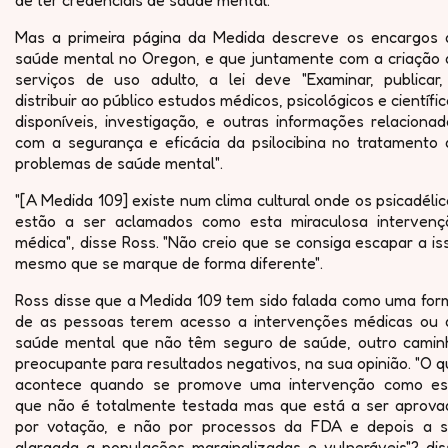
de ter credenciais de saúde mental.
Mas a primeira página da Medida descreve os encargos 
saúde mental no Oregon, e que juntamente com a criação 
serviços de uso adulto, a lei deve "Examinar, publicar,
distribuir ao público estudos médicos, psicológicos e científi
disponíveis, investigação, e outras informações relaciona
com a segurança e eficácia da psilocibina no tratamento 
problemas de saúde mental".
"[A Medida 109] existe num clima cultural onde os psicadéli
estão a ser aclamados como esta miraculosa intervenç
médica", disse Ross. "Não creio que se consiga escapar a is
mesmo que se marque de forma diferente".
Ross disse que a Medida 109 tem sido falada como uma for
de as pessoas terem acesso a intervenções médicas ou 
saúde mental que não têm seguro de saúde, outro camin
preocupante para resultados negativos, na sua opinião. "O 
acontece quando se promove uma intervenção como es
que não é totalmente testada mas que está a ser aprova
por votação, e não por processos da FDA e depois a s
alargada a populações marginalizadas e vulneráveis"? dis