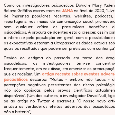
Como os investigadores psicadélicos David e Mary Yaden
Roland Griffiths escreveram na
JAMA
no final de 2020, "Liv
de imprensa populares recentes, websites, podcasts,
reportagens nos meios de comunicação social promover
sem qualquer crítica os presumíveis benefícios d
psicadélicos. A procura de doentes está a crescer, assim c
o interesse pela população em geral, com a possibilidade 
as expectativas estarem a ultrapassar os dados actuais so
quais os resultados que podem ser previstos com confiança"
Devido ao estigma do passado em torno das drog
psicadélicas, os investigadores têm-se concentra
frequentemente, em vez disso, em amenizar as preocupaçõ
que as rodeiam. Um
artigo recente sobre eventos advers
psicadélicos
declarou: "Muitas - embora não todas - d
percepções negativas persistentes dos riscos psicológic
não são apoiadas pelas provas científicas actualmen
disponíveis". (Um dos autores, o investigador David Nutt, lig
se ao artigo no Twitter e escreveu: "O nosso novo arti
analisa os verdadeiros efeitos adversos dos psicadélicos
não a histeria").