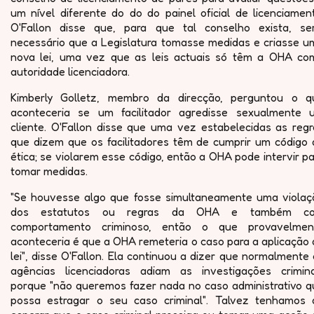
um nível diferente do do do painel oficial de licenciamen
O'Fallon disse que, para que tal conselho exista, ser
necessário que a Legislatura tomasse medidas e criasse u
nova lei, uma vez que as leis actuais só têm a OHA co
autoridade licenciadora.
Kimberly Golletz, membro da direcção, perguntou o q
aconteceria se um facilitador agredisse sexualmente 
cliente. O'Fallon disse que uma vez estabelecidas as regr
que dizem que os facilitadores têm de cumprir um código 
ética; se violarem esse código, então a OHA pode intervir p
tomar medidas.
"Se houvesse algo que fosse simultaneamente uma violaç
dos estatutos ou regras da OHA e também c
comportamento criminoso, então o que provavelmen
aconteceria é que a OHA remeteria o caso para a aplicação
lei", disse O'Fallon. Ela continuou a dizer que normalmente
agências licenciadoras adiam as investigações crimina
porque "não queremos fazer nada no caso administrativo q
possa estragar o seu caso criminal". Talvez tenhamos 