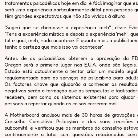
tratamentos psicadélicos hoje em dia, é fácil imaginar que e
será uma experiência particularmente difícil para pessoas 
têm grandes expectativas que não são vividas à altura.
"Sugeri que se chamasse a experiência 'meh'", disse Evan
"Tens a experiência mística e depois a experiência 'meh', qu
tal e qual, meh, nada acontece. E quanto mais a publicitam
tenho a certeza que mais isso vai acontecer".
Antes de os psicadélicos obterem a aprovação da FD
Oregon será o primeiro lugar nos E.U.A. onde são legais.
Estado está actualmente a tentar criar um modelo legal
regulamentado para os serviços de psilocibina para adulto
Os factores chave que ajudarão a conhecer os resultad
negativos serão a formação que os terapeutas e facilitado
recebem, bem como os sistemas existentes para ajudar 
pessoas a reportar quando as coisas correram mal.
A Motherboard analisou mais de 30 horas de gravações 
Conselho Consultivo Psilocybin e das suas reuniões 
subcomité, e verificou que os membros do conselho estav
continuamente a lutar com questões relacionadas com