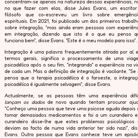
concentram-se apenas na natureza dessas experiências, n
no que fazer com elas, disse Jules Evans, um escritor
filósofo que co-escreveu um livro sobre emergênci
espirituais. Em 2021, foi publicado um dos primeiros trabal
sobre integração, "mas ainda eram pessoas com experiênc
em integração, dizendo que isto é o que eu penso q
funciona bem", disse Evans. "Este é o meu modelo para isso".
Integração é uma palavra frequentemente atirada por aí; 
termos gerais, significa o processamento de uma viag
psicadélica após o seu fim, "integrando" a experiência na v
de cada um. Mas a definição de integração é vacilante. "Se
pensa que a terapia psicadélica é o faroeste, a integraç
psicadélica é igualmente selvagem", disse Evans.
Actualmente, se as pessoas têm uma experiência difíci
lançam os dados
de novo quando tentam procurar ajud
"Conheço uma pessoa que teve uma psicose aguda depois 
tomar demasiados medicamentos e foi a um curandeiro e
curandeiro disse-lhe que estes problemas psicológicos 
deviam ao facto de numa vida anterior ter sido nazi", dis
Evans. Outra pessoa que Evans conhece teve um episód