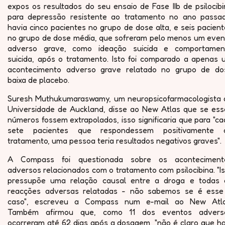
expos os resultados do seu ensaio de Fase IIb de psilocib
para depressão resistente ao tratamento no ano passad
havia cinco pacientes no grupo de dose alta, e seis pacien
no grupo de dose média, que sofreram pelo menos um even
adverso grave, como ideação suicida e comportamen
suicida, após o tratamento. Isto foi comparado a apenas 
acontecimento adverso grave relatado no grupo de do
baixa de placebo.
Suresh Muthukumaraswamy, um neuropsicofarmacologista 
Universidade de Auckland, disse ao New Atlas que se ess
números fossem extrapolados, isso significaria que para "c
sete pacientes que respondessem positivamente 
tratamento, uma pessoa teria resultados negativos graves".
A Compass foi questionada sobre os aconteciment
adversos relacionados com o tratamento com psilocibina. "I
pressupõe uma relação causal entre a droga e todas 
reacções adversas relatadas - não sabemos se é esse
caso", escreveu a Compass num e-mail ao New Atla
Também afirmou que, como 11 dos eventos advers
ocorreram até 62 dias após a dosagem, "não é claro que ha