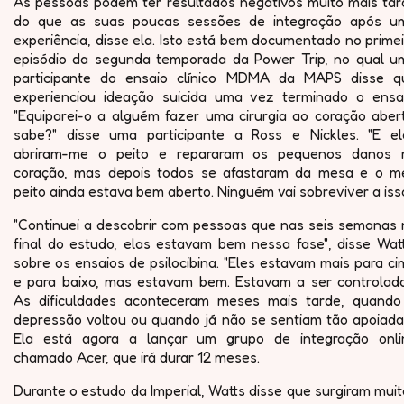
As pessoas podem ter resultados negativos muito mais tar
do que as suas poucas sessões de integração após u
experiência, disse ela. Isto está bem documentado no prime
episódio da segunda temporada da Power Trip, no qual u
participante do ensaio clínico MDMA da MAPS disse q
experienciou ideação suicida uma vez terminado o ensai
"Equiparei-o a alguém fazer uma cirurgia ao coração abert
sabe?" disse uma participante a Ross e Nickles. "E el
abriram-me o peito e repararam os pequenos danos 
coração, mas depois todos se afastaram da mesa e o m
peito ainda estava bem aberto. Ninguém vai sobreviver a isso
"Continuei a descobrir com pessoas que nas seis semanas 
final do estudo, elas estavam bem nessa fase", disse Watt
sobre os ensaios de psilocibina. "Eles estavam mais para c
e para baixo, mas estavam bem. Estavam a ser controlado
As dificuldades aconteceram meses mais tarde, quando
depressão voltou ou quando já não se sentiam tão apoiadas
Ela está agora a lançar um grupo de integração onli
chamado Acer, que irá durar 12 meses.
Durante o estudo da Imperial, Watts disse que surgiram mui