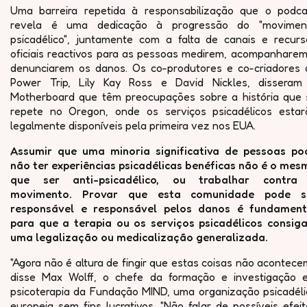
Uma barreira repetida à responsabilização que o podca
revela é uma dedicação à progressão do "movimen
psicadélico", juntamente com a falta de canais e recurs
oficiais reactivos para as pessoas medirem, acompanharem
denunciarem os danos. Os co-produtores e co-criadores 
Power Trip, Lily Kay Ross e David Nickles, disseram
Motherboard que têm preocupações sobre a história que 
repete no Oregon, onde os serviços psicadélicos estar
legalmente disponíveis pela primeira vez nos EUA.
Assumir que uma minoria significativa de pessoas po
não ter experiências psicadélicas benéficas não é o mes
que ser anti-psicadélico, ou trabalhar contra
movimento. Provar que esta comunidade pode s
responsável e responsável pelos danos é fundament
para que a terapia ou os serviços psicadélicos consig
uma legalização ou medicalização generalizada.
"Agora não é altura de fingir que estas coisas não acontece
disse Max Wolff, o chefe da formação e investigação 
psicoterapia da Fundação MIND, uma organização psicadéli
europeia sem fins lucrativos. "Não falar de possíveis efei