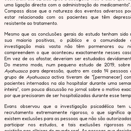
uma ligação directa com a administração do medicamento".
Compass disse que a natureza dos eventos adversos po
estar relacionada com os pacientes que têm depress
resistente ao tratamento.
Mesmo que as conclusões gerais do estudo tenham sido 
sua maioria positivas, o público e a comunidade 
investigação mais vasta não têm pormenores ou n
compreendem o que aconteceu exactamente nesses caso
Em vez de os afastar, deveriam ser estudados devidament
Do mesmo modo, num pequeno estudo de 2019, sobre
Ayahuasca
para depressão, quatro em cada 14 pessoas 
grupo de
Ayahuasca
activa tiveram de "[permanecer] co
pacientes internados na ala hospitalar durante uma sema
inteira", com pouca discussão no jornal sobre o motivo exa
por que precisaram de ser hospitalizadas durante esse temp
Evans observou que a investigação psicadélica tem 
recrutamento extremamente rigoroso, o que significa q
existem exclusões para as pessoas que não são autorizadas
participar nos estudos, e tais exclusões rigorosas n
existirão nas clínicas do mundo real. As pessoas que desis