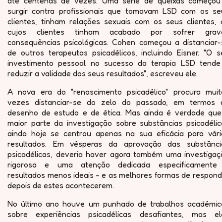
até centenas de vezes. Uma série de queixas começou
surgir contra profissionais que tomavam LSD com os se
clientes, tinham relações sexuais com os seus clientes, 
cujos clientes tinham acabado por sofrer grav
consequências psicológicas. Cohen começou a distanciar-
de outros terapeutas psicadélicos, incluindo Eisner. "O s
investimento pessoal no sucesso da terapia LSD tende
reduzir a validade dos seus resultados", escreveu ele.
A nova era do "renascimento psicadélico" procura muit
vezes distanciar-se do zelo do passado, em termos 
desenho de estudo e de ética. Mas ainda é verdade que
maior parte da investigação sobre substâncias psicadélic
ainda hoje se centrou apenas na sua eficácia para vári
resultados. Em vésperas da aprovação das substânci
psicadélicas, deveria haver agora também uma investigaç
rigorosa e uma atenção dedicada especificamente
resultados menos ideais - e as melhores formas de respond
depois de estes acontecerem.
No último ano houve um punhado de trabalhos académic
sobre experiências psicadélicas desafiantes, mas el