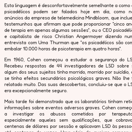
Esta linguagem é desconfortavelmente semelhante a como 
psicadélicos podem ser falados hoje em dia, como n
anúncios da empresa de telemedicina Mindbloom, que inclu
testemunhos que afirmam que pode proporcionar "cinco an
de terapia em apenas algumas sessões", ou o CEO psicadéli
e capitalista de risco Christian Angermayer dizendo nu
entrevista com Uma Thurman que "os psicadélicos são co
embalar 10.000 horas de psicoterapia em quatro horas".
Em 1960, Cohen começou a estudar a segurança do LS
Recebeu respostas de 44 investigadores de LSD sobre 
algum dos seus sujeitos tinha morrido, morrido por suicídio,
se tinha efeitos secundários psicológicos graves. Não lhe 
relatado muito. Das suas descobertas, concluiu-se que o L
era excepcionalmente seguro.
Mais tarde foi demonstrado que os laboratórios tinham ret
informações sobre eventos adversos graves. Cohen começ
a investigar os abusos cometidos por terapeuta
especialmente aqueles sem qualificações, que cobrav
centenas de dólares por sessão e aplicavam LSD às pesso